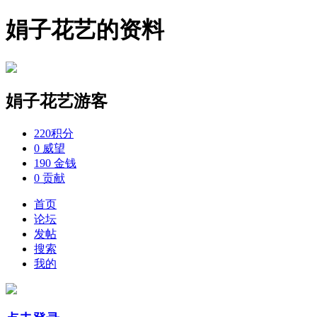
娟子花艺的资料
娟子花艺
游客
220
积分
0
威望
190
金钱
0
贡献
首页
论坛
发帖
搜索
我的