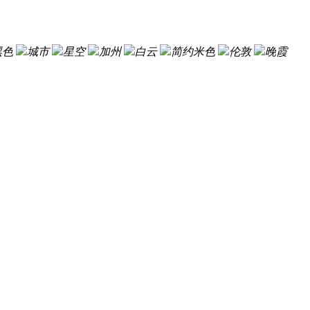
黑色
城市
星空
加州
白云
简约米色
伦敦
晚霞