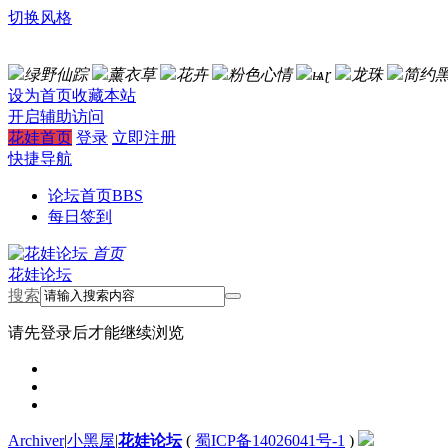
切换风格
绿野仙踪
薰衣草
花卉
粉色心情
ѩɽ
龙珠
简约
设为首页
收藏本站
开启辅助访问
花娃首页
登录
立即注册
快捷导航
论坛首页
BBS
每日签到
首页
花娃论坛
搜索
请先登录后才能继续浏览
Archiver
|
小黑屋
|
花娃论坛
(
蜀ICP备14026041号-1
)