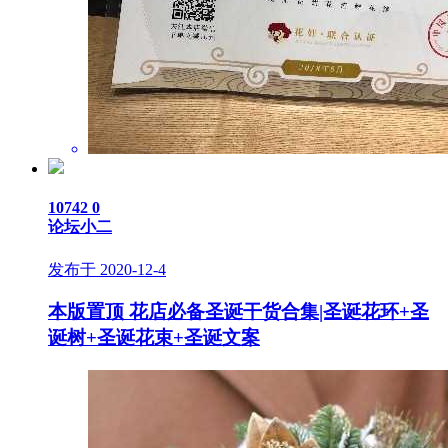
10742
0
论坛小二
发布于 2020-12-4
本版置顶
花店必备圣诞干货合集|圣诞花环+圣
诞树+圣诞花束+圣诞文案