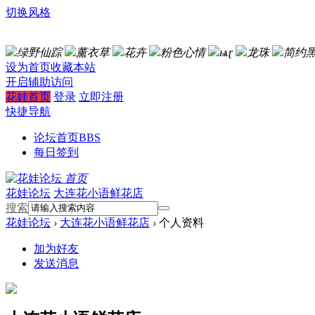
切换风格
绿野仙踪
薰衣草
花卉
粉色心情
ѩɽ
龙珠
简约
设为首页
收藏本站
开启辅助访问
花娃首页
登录
立即注册
快捷导航
论坛首页
BBS
每日签到
首页
花娃论坛
大连花小语鲜花店
搜索
花娃论坛
›
大连花小语鲜花店
›
个人资料
加为好友
发送消息