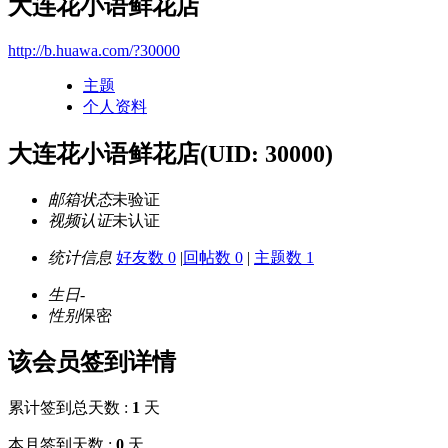
大连花小语鲜花店
http://b.huawa.com/?30000
主题
个人资料
大连花小语鲜花店
(UID: 30000)
邮箱状态
未验证
视频认证
未认证
统计信息
好友数 0
|
回帖数 0
|
主题数 1
生日
-
性别
保密
该会员签到详情
累计签到总天数 :
1
天
本月签到天数 :
0
天