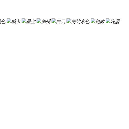
黑色
城市
星空
加州
白云
简约米色
伦敦
晚霞