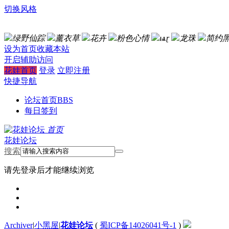
切换风格
绿野仙踪
薰衣草
花卉
粉色心情
ѩɽ
龙珠
简约
设为首页
收藏本站
开启辅助访问
花娃首页
登录
立即注册
快捷导航
论坛首页
BBS
每日签到
首页
花娃论坛
搜索
请先登录后才能继续浏览
Archiver
|
小黑屋
|
花娃论坛
(
蜀ICP备14026041号-1
)