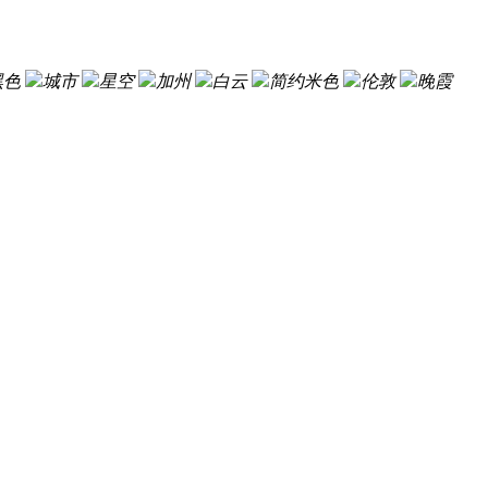
黑色
城市
星空
加州
白云
简约米色
伦敦
晚霞