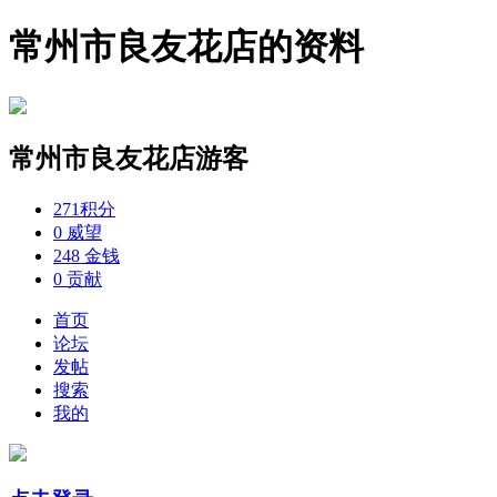
常州市良友花店的资料
常州市良友花店
游客
271
积分
0
威望
248
金钱
0
贡献
首页
论坛
发帖
搜索
我的