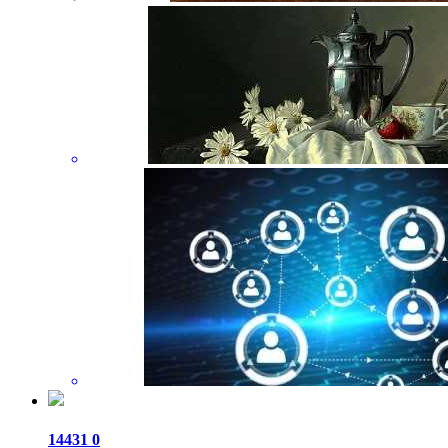
14431
0