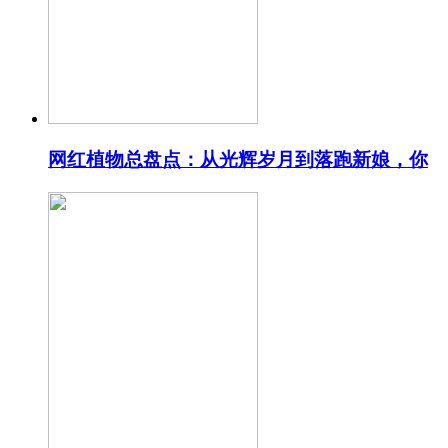
网红植物总盘点：从光辉岁月到落跑新娘，你