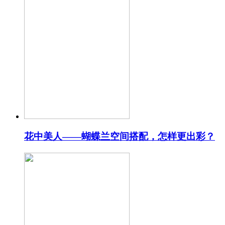
花中美人——蝴蝶兰空间搭配，怎样更出彩？