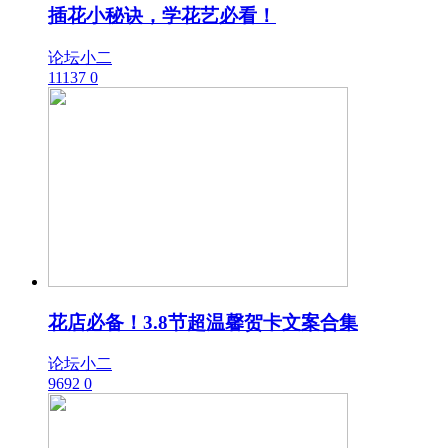
插花小秘诀，学花艺必看！
论坛小二
11137
0
花店必备！3.8节超温馨贺卡文案合集
论坛小二
9692
0