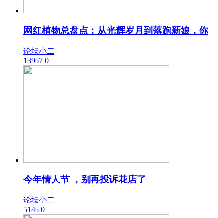
网红植物总盘点：从光辉岁月到落跑新娘，你
论坛小二
13967
0
今年情人节 ，别再投诉花店了
论坛小二
5146
0