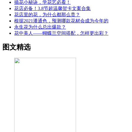
插花小秘诀，学花艺必看！
花店必备！3.8节超温馨贺卡文案合集
花店里的花，为什么都那么贵？
根据2021潘通色，预测哪款花材会成为今年的
永生花为什么总出爆款？
花中美人——蝴蝶兰空间搭配，怎样更出彩？
图文精选