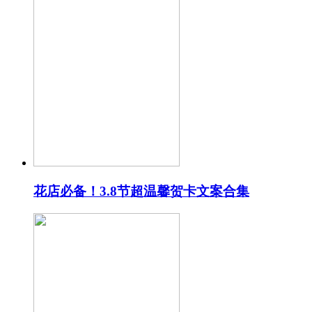
花店必备！3.8节超温馨贺卡文案合集