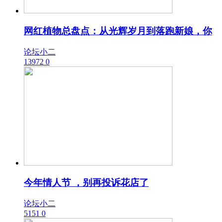
网红植物总盘点：从光辉岁月到落跑新娘，你
论坛小二
13972
0
今年情人节 ，别再投诉花店了
论坛小二
5151
0