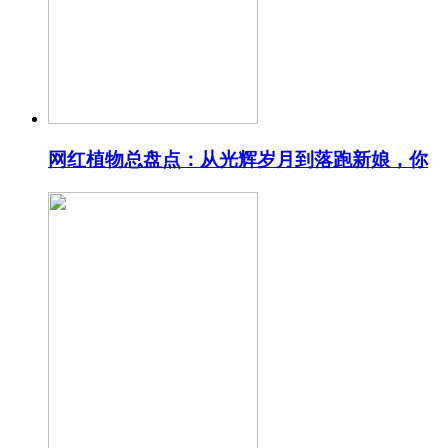
网红植物总盘点：从光辉岁月到落跑新娘，你