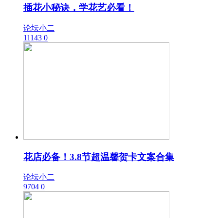
插花小秘诀，学花艺必看！
论坛小二
11143
0
花店必备！3.8节超温馨贺卡文案合集
论坛小二
9704
0