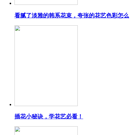
看腻了淡雅的韩系花束，夸张的花艺色彩怎么
插花小秘诀，学花艺必看！