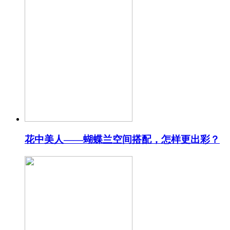
花中美人——蝴蝶兰空间搭配，怎样更出彩？