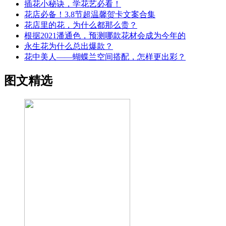
插花小秘诀，学花艺必看！
花店必备！3.8节超温馨贺卡文案合集
花店里的花，为什么都那么贵？
根据2021潘通色，预测哪款花材会成为今年的
永生花为什么总出爆款？
花中美人——蝴蝶兰空间搭配，怎样更出彩？
图文精选