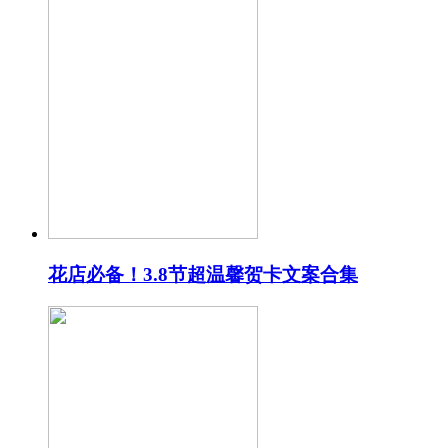
花店必备！3.8节超温馨贺卡文案合集